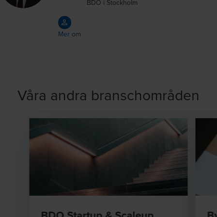
BDO i Stockholm
Mer om
Våra andra branschområden
BDO Startup & Scaleup
B