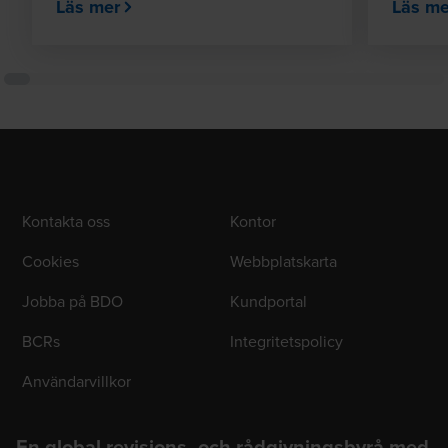
Läs mer
Läs me
Kontakta oss
Kontor
Cookies
Webbplatskarta
Jobba på BDO
Kundportal
BCRs
Integritetspolicy
Användarvillkor
En global revisions- och rådgivningsbyrå med