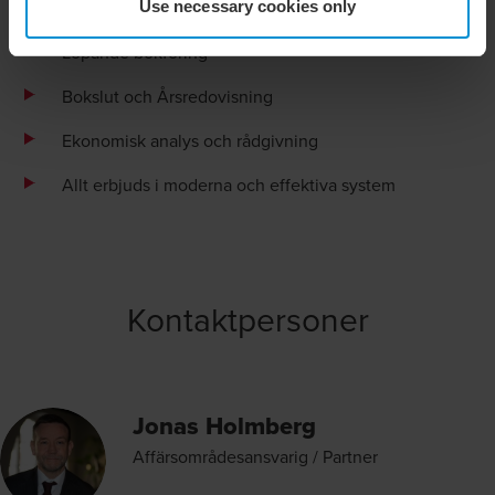
Reseräkning och utlägg
Use necessary cookies only
Löpande bokföring
Bokslut och Årsredovisning
Ekonomisk analys och rådgivning
Allt erbjuds i moderna och effektiva system
Kontaktpersoner
Jonas Holmberg
Affärsområdesansvarig / Partner