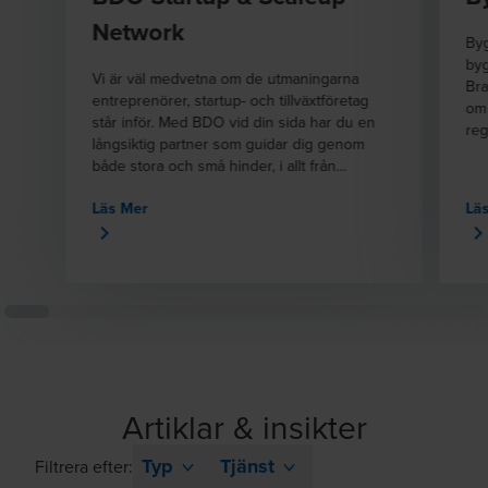
Network
Byg
byg
Vi är väl medvetna om de utmaningarna
Bra
entreprenörer, startup- och tillväxtföretag
om
står inför. Med BDO vid din sida har du en
reg
långsiktig partner som guidar dig genom
råd
både stora och små hinder, i allt från
hjä
grundinvestering till avslut.
var
Läs Mer
Lä
Det
Sve
inv
sam
lok
fas
til
Artiklar & insikter
Typ
Tjänst
Filtrera efter: