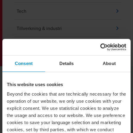
Tech
Tillverkning & industri
Transport & logistik
Consent
Details
About
Fördelar med outsourcing
This website uses cookies
Minskad sårbarhet
– Trygghet med leverans i tid
Beyond the cookies that are technically necessary for the
med god kvalitet
operation of our website, we only use cookies with your
explicit consent. We use statistical cookies to analyze
Lägre kostnader
– BDO har väl etablerade processer
the usage and access to our website. We use preference
och bättre nyttjande av resurser
cookies to save your language selection and marketing
cookies, set by third parties, with which we conduct