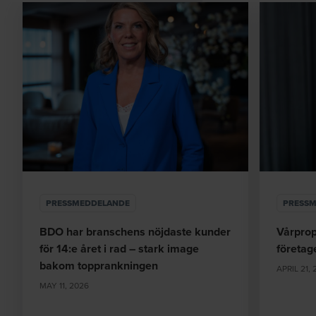
PRESSMEDDELANDE
PRESS
BDO har branschens nöjdaste kunder
Vårprop
för 14:e året i rad – stark image
företag
bakom topprankningen
APRIL 21,
MAY 11, 2026