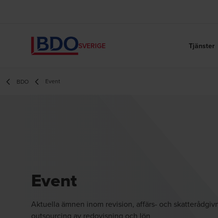
Tjänster
SVERIGE
Event
BDO
Event
Aktuella ämnen inom revision, affärs- och skatterådgiv
outsourcing av redovisning och lön