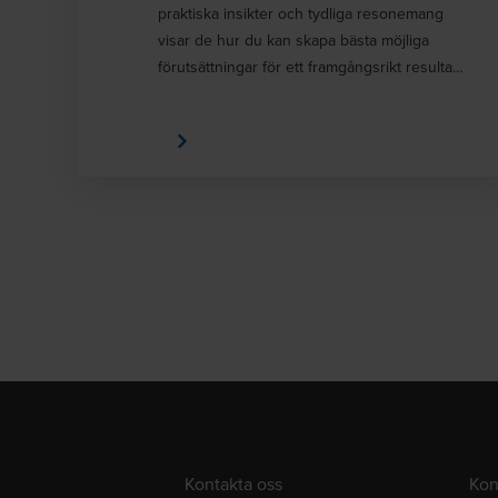
praktiska insikter och tydliga resonemang
visar de hur du kan skapa bästa möjliga
förutsättningar för ett framgångsrikt resultat.
Avsnitt 1 I det första avsnittet diskuterar
Claes och Dan varför ägare och privata
företag väljer att sälja, vilka olika typer av
köpare som finns och hur rätt
köparkandidater kan maximera
värdet i just ditt bolag. Det går även
igenom de vanligaste värderingsmodellerna
och vilka faktorer som påverkar
rörelsevärdet i en M&A-affär. Avsnitt 2 I
det andra avsnittet tar de en närmare titt på
hur en försäljningsprocess
faktiskt genomgörs, från olika
processupplägg till de centrala faserna i
företagsbesiktningen (due diligence). De
diskuterar också hur man kommer fram
Kontakta oss
Kon
till aktiepriset. Avsnitt 3 Det tredje