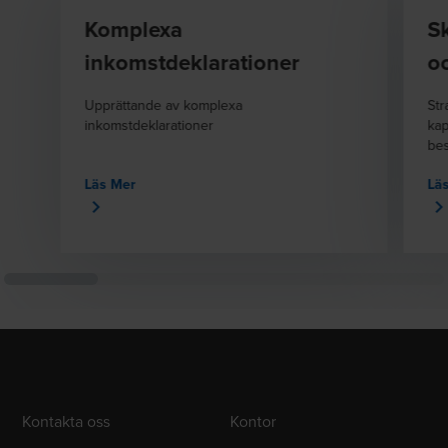
Komplexa
Sk
inkomstdeklarationer
o
Upprättande av komplexa
Str
inkomstdeklarationer
kap
bes
Läs Mer
Lä
Kontakta oss
Kontor