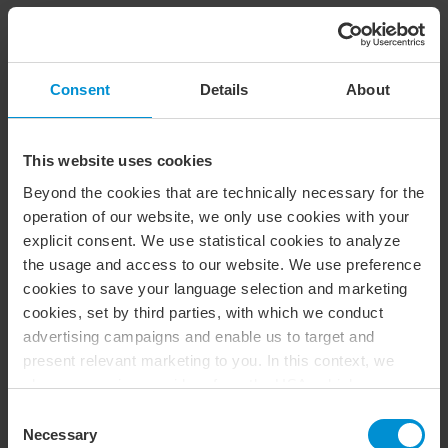
utländska bolag, kapitalförsäkringar eller truster.
För dessa situationer gäller fortsatt allmänna
beskattningsregler, vilket innebär att enskilda fall kan leda
Consent
Details
About
till tolkningsproblem i rättstillämpningen.
Förmånsbeskattning – en
This website uses cookies
fortsatt utmaning
Beyond the cookies that are technically necessary for the
operation of our website, we only use cookies with your
Grundprincipen om lönebeskattning för en arbetsrelaterad
explicit consent. We use statistical cookies to analyze
förmån att förvärva värdepapper till ett pris under
the usage and access to our website. We use preference
marknadsvärdet gäller även inom riskkapitalbranschen. För
cookies to save your language selection and marketing
grundare av fondstrukturer är detta sällan ett problem,
cookies, set by third parties, with which we conduct
eftersom verksamheten ännu inte kommit igång vid
advertising campaigns and enable us to target and
etableringen. Annorlunda kan det vara för medarbetare
present relevant marketing to you. In this context, we
som senare erbjuds att köpa andelar eller rättigheter
also use service providers from the USA, which means
kopplade till fondstrukturen. Eftersom det är svårt att
that your data may be transferred to the USA. This is
Consent
objektivt värdera framtida avkastning på onoterade
entirely voluntary, and you can choose which types of
Necessary
Selection
investeringar, kan det uppstå svåra bedömningsfrågor vid