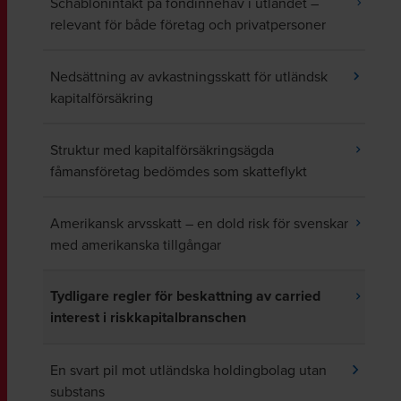
Schablonintäkt på fondinnehav i utlandet –
relevant för både företag och privatpersoner
Nedsättning av avkastningsskatt för utländsk
kapitalförsäkring
Struktur med kapitalförsäkringsägda
fåmansföretag bedömdes som skatteflykt
Amerikansk arvsskatt – en dold risk för svenskar
med amerikanska tillgångar
Tydligare regler för beskattning av carried
interest i riskkapitalbranschen
En svart pil mot utländska holdingbolag utan
substans