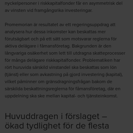
nyckelpersoner i riskkapitalfonder får en asymmetrisk del
av vinsten vid framgångsrika investeringar.
Promemorian är resultatet av ett regeringsuppdrag att
analysera hur dessa inkomster kan beskattas mer
förutsägbart och på ett sätt som motsvarar reglerna för
aktiva delägare i fåmansföretag. Bakgrunden är den
långvariga osäkerhet som lett till utdragna skatteprocesser
för många delägare riskkapitalfonder. Problematiken har
rört huruvida särskild vinstandel ska beskattas som lön
(tjänst) eller som avkastning på gjord investering (kapital),
vilket påminner om gränsdragningsfrågan bakom de
särskilda beskattningsreglerna för fåmansföretag, där en
uppdelning ska ske mellan kapital- och tjänsteinkomst.
Huvuddragen i förslaget –
ökad tydlighet för de flesta