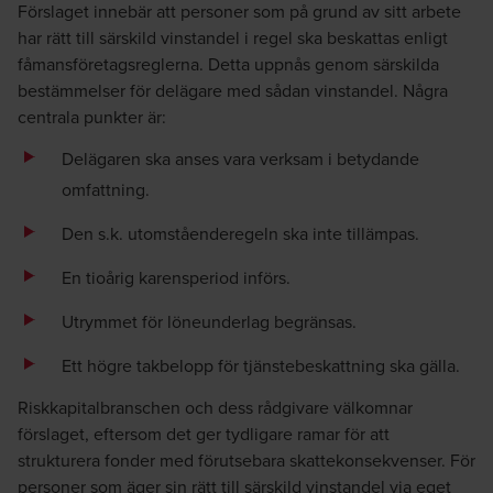
Förslaget innebär att personer som på grund av sitt arbete
har rätt till särskild vinstandel i regel ska beskattas enligt
fåmansföretagsreglerna. Detta uppnås genom särskilda
bestämmelser för delägare med sådan vinstandel. Några
centrala punkter är:
Delägaren ska anses vara verksam i betydande
omfattning.
Den s.k. utomståenderegeln ska inte tillämpas.
En tioårig karensperiod införs.
Utrymmet för löneunderlag begränsas.
Ett högre takbelopp för tjänstebeskattning ska gälla.
Riskkapitalbranschen och dess rådgivare välkomnar
förslaget, eftersom det ger tydligare ramar för att
strukturera fonder med förutsebara skattekonsekvenser. För
personer som äger sin rätt till särskild vinstandel via eget