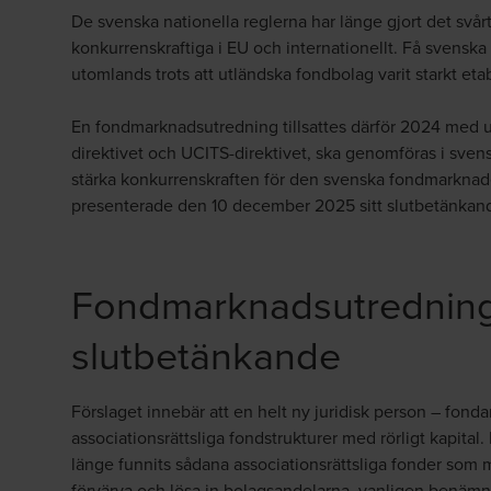
De svenska nationella reglerna har länge gjort det svår
konkurrenskraftiga i EU och internationellt. Få svenska
utomlands trots att utländska fondbolag varit starkt eta
En fondmarknadsutredning tillsattes därför 2024 med up
direktivet och UCITS-direktivet, ska genomföras i svensk 
stärka konkurrenskraften för den svenska fondmarkn
presenterade den 10 december 2025 sitt slutbetänkand
Fondmarknadsutrednin
slutbetänkande
Förslaget innebär att en helt ny juridisk person – fond
associationsrättsliga fondstrukturer med rörligt kapital.
länge funnits sådana associationsrättsliga fonder som 
förvärva och lösa in bolagsandelarna, vanligen benämn