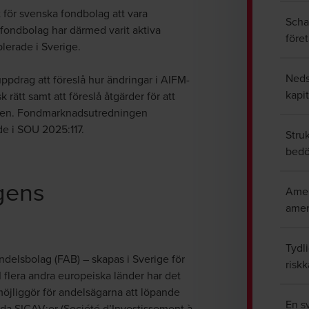
t för svenska fondbolag att vara
Scha
 fondbolag har därmed varit aktiva
före
blerade i Sverige.
Neds
pdrag att föreslå hur ändringar i AIFM-
kapi
rätt samt att föreslå åtgärder för att
aden. Fondmarknadsutredningen
e i SOU 2025:117.
Stru
bedö
gens
Amer
amer
Tydli
andelsbolag (FAB) – skapas i Sverige för
risk
 I flera andra europeiska länder har det
möjliggör för andelsägarna att löpande
En s
da SICAV:er (Société d’Investissement à