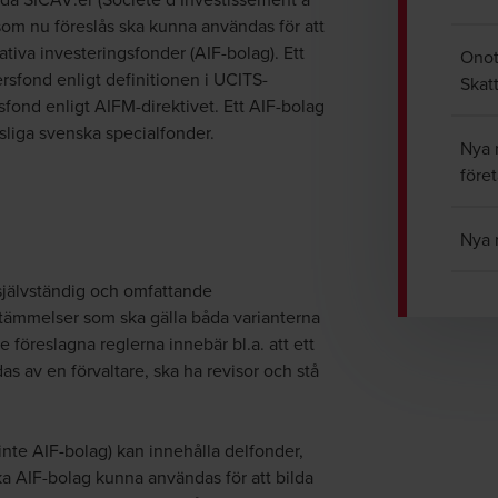
om nu föreslås ska kunna användas för att
tiva investeringsfonder (AIF-bolag). Ett
Onot
rsfond enligt definitionen i UCITS-
Skat
gsfond enligt AIFM-direktivet. Ett AIF-bolag
tsliga svenska specialfonder.
Nya 
före
Nya 
självständig och omfattande
tämmelser som ska gälla båda varianterna
e föreslagna reglerna innebär bl.a. att ett
as av en förvaltare, ska ha revisor och stå
 inte AIF-bolag) kan innehålla delfonder,
ska AIF-bolag kunna användas för att bilda