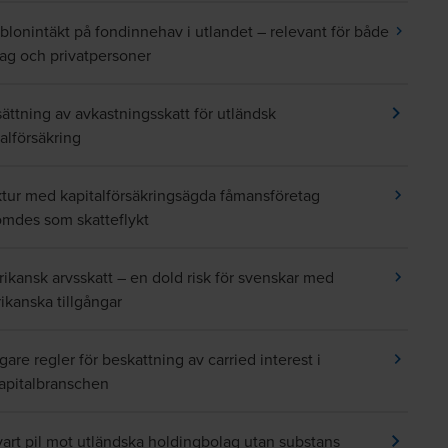
blonintäkt på fondinnehav i utlandet – relevant för både
tag och privatpersoner
ättning av avkastningsskatt för utländsk
talförsäkring
ktur med kapitalförsäkringsägda fåmansföretag
mdes som skatteflykt
ikansk arvsskatt – en dold risk för svenskar med
ikanska tillgångar
gare regler för beskattning av carried interest i
kapitalbranschen
vart pil mot utländska holdingbolag utan substans