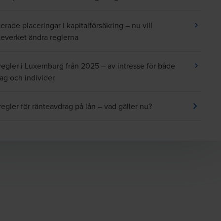
erade placeringar i kapitalförsäkring – nu vill
teverket ändra reglerna
regler i Luxemburg från 2025 – av intresse för både
tag och individer
regler för ränteavdrag på lån – vad gäller nu?