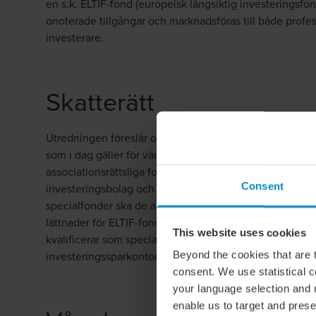
en s.k. ELTIF-fond (europeisk långsiktig investeringsfond
onoterade tillgångar och marknadsföras till både profes
investerare.
Skatterätt
Utredningen föreslår också justering av skattelagstiftn
som i dag gäller för värdepappers- och specialfonder s
associationsrättsliga formerna. Fondandelsbolag undant
Consent
investeringsbolag och associationsrättsliga specialfond
specialfonder ska de allmänna bolagsbeskattningsregle
lättnader för ELTIF-fonder. Andelar i investeringsbolag
This website uses cookies
kvalificerar som specialfond eller ELTIF-fond, ska vara ti
investeringssparkonton (ISK).
Beyond the cookies that are t
consent. We use statistical 
your language selection and 
enable us to target and prese