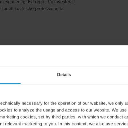
), som enligt EU-regler får investera i
sionella och icke-professionella
ingen så att de fondbeskattningsregler
ka gälla också för de motsvarande nya
as från inkomstskatt när fråga är om
Details
er. För AIF-bolag som inte är
rna gälla med undantag för vissa
, liksom andelar i AIF-bolag som
llåtna tillgångar på
echnically necessary for the operation of our website, we only u
cookies to analyze the usage and access to our website. We use
marketing cookies, set by third parties, with which we conduct 
nt relevant marketing to you. In this context, we also use servi