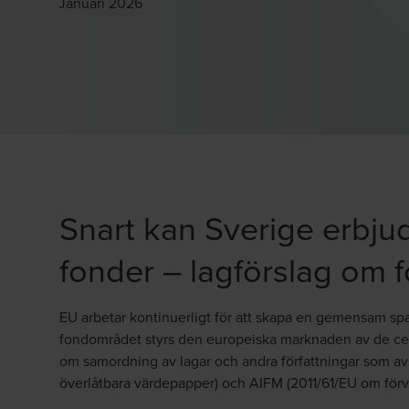
Januari 2026
Snart kan Sverige erbju
fonder – lagförslag om
EU arbetar kontinuerligt för att skapa en gemensam sp
fondområdet styrs den europeiska marknaden av de cen
om samordning av lagar och andra författningar som avse
överlåtbara värdepapper) och AIFM (2011/61/EU om förva