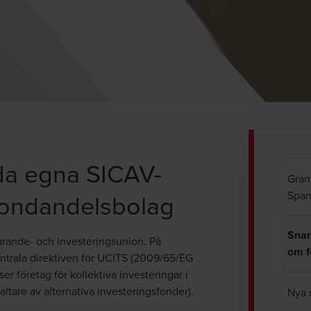
da egna SICAV-
Gran
 fondandelsbolag
Span
Snar
arande- och investeringsunion. På
om f
trala direktiven för UCITS (2009/65/EG
r företag för kollektiva investeringar i
ltare av alternativa investeringsfonder).
Nya 