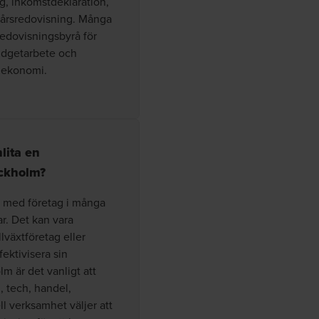
, inkomstdeklaration,
 årsredovisning. Många
redovisningsbyrå för
udgetarbete och
s ekonomi.
lita en
ockholm?
r med företag i många
ar. Det kan vara
lväxtföretag eller
fektivisera sin
m är det vanligt att
, tech, handel,
l verksamhet väljer att