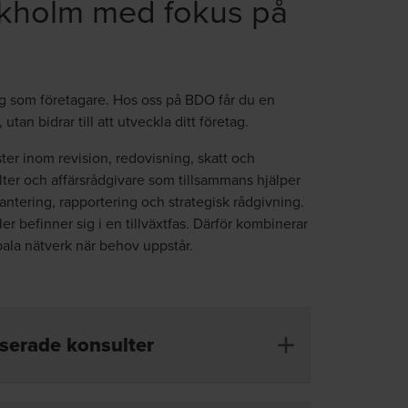
ckholm med fokus på
 dig som företagare. Hos oss på BDO får du en
utan bidrar till att utveckla ditt företag.
ter inom revision, redovisning, skatt och
lter och affärsrådgivare som tillsammans hjälper
tering, rapportering och strategisk rådgivning.
er befinner sig i en tillväxtfas. Därför kombinerar
bala nätverk när behov uppstår.
iserade konsulter