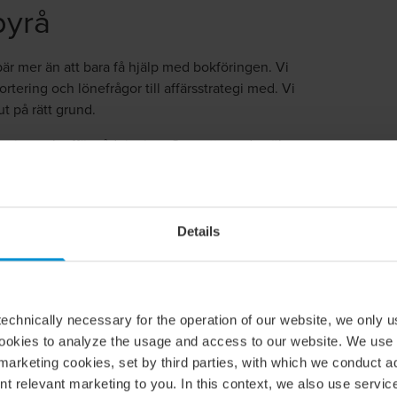
ar och ägarförändringar enklare att genomföra
byrå
hetsansvar för ekonomifunktionen till
r mer än att bara få hjälp med bokföringen. Vi
 kvalitet, insyn och affärsnytta för både
ortering och lönefrågor till affärsstrategi med. Vi
lut på rätt grund.
ivning
och
affärsrådgivning
.
Oavsett om du söker
rategiska beslut så finns vi här.
Details
rågor om redovisningsbyrå i
echnically necessary for the operation of our website, we only u
cookies to analyze the usage and access to our website. We use
marketing cookies, set by third parties, with which we conduct 
visningsbyrå i
När är det bäst att anli
nt relevant marketing to you. In this context, we also use servi