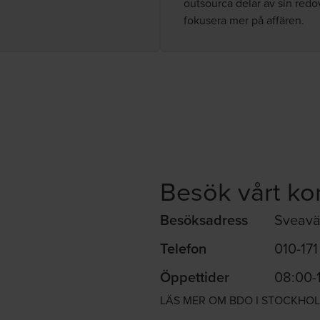
outsourca delar av sin redo
fokusera mer på affären.
Besök vårt ko
Besöksadress
Sveavä
Telefon
010-17
Öppettider
08:00-
LÄS MER OM BDO I STOCKHO