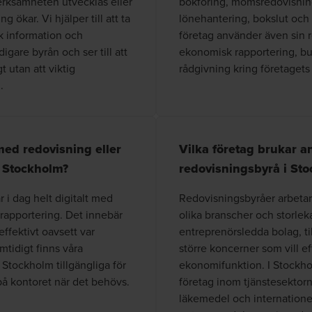
erksamheten utvecklas eller
bokföring, momsredovisning
 ökar. Vi hjälper till att ta
lönehantering, bokslut och
sk information och
företag använder även sin 
digare byrån och ser till att
ekonomisk rapportering, b
 utan att viktig
rådgivning kring företaget
.
 med redovisning eller
Vilka företag brukar an
 Stockholm?
redovisningsbyrå i St
r i dag helt digitalt med
Redovisningsbyråer arbeta
 rapportering. Det innebär
olika branscher och storlek
effektivt oavsett var
entreprenörsledda bolag, til
tidigt finns våra
större koncerner som vill ef
 Stockholm tillgängliga för
ekonomifunktion. I Stockhol
å kontoret när det behövs.
företag inom tjänstesektorn
läkemedel och internationel