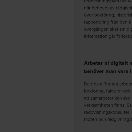
redovisningsbyrå när v
när behovet av rådgivning
över bokföring, histori
rapportering från den ti
övergången sker smidigt
information går förlorad
Arbetar ni digitalt
behöver man vara i
De flesta företag arbeta
bokföring, fakturor och
att samarbetet kan ske 
verksamheten finns. Sam
redovisningskonsulter i
möten och rådgivning p