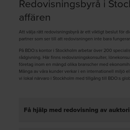
Redovisningsbyrå i Sto
affären
Att välja rätt
redovisningsbyrå
är ett viktigt beslut för
partner som ser till att redovisningen inte bara fungerar, 
På BDO:s kontor i Stockholm arbetar över 200 specialis
rådgivning. Här finns redovisningskonsulter, lönekonsu
företag inom en mängd olika branscher med ekonomihan
Många av våra kunder verkar i en internationell miljö ell
vi lokal närvaro i Stockholm med tillgång till BDO:s glo
Få hjälp med redovisning av auktor