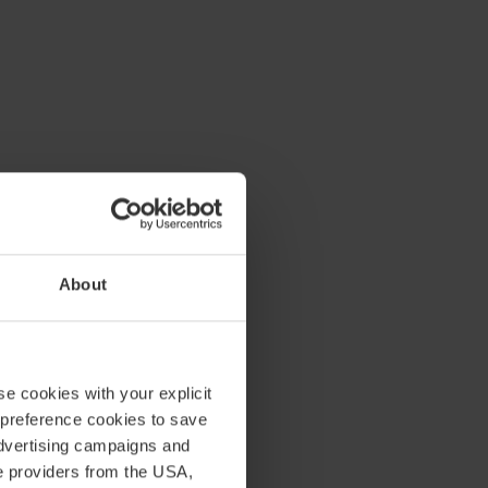
About
 Stockholm
se cookies with your explicit
 preference cookies to save
advertising campaigns and
ta en
ce providers from the USA,