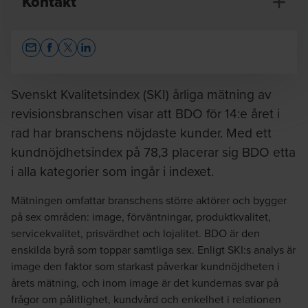
Kontakt
Opens In A New Window/tab
Opens In A New Window/tab
Opens In A New Window/tab
Opens In A New Window/tab
Svenskt Kvalitetsindex (SKI) årliga mätning av
revisionsbranschen visar att BDO för 14:e året i
rad har branschens nöjdaste kunder. Med ett
Malin Nilsson
kundnöjdhetsindex på 78,3 placerar sig BDO etta
Managing Partner/vd & Auktoriserad revisor
i alla kategorier som ingår i indexet.
Mätningen omfattar branschens större aktörer och bygger
på sex områden: image, förväntningar, produktkvalitet,
servicekvalitet, prisvärdhet och lojalitet. BDO är den
enskilda byrå som toppar samtliga sex. Enligt SKI:s analys är
image den faktor som starkast påverkar kundnöjdheten i
årets mätning, och inom image är det kundernas svar på
frågor om pålitlighet, kundvård och enkelhet i relationen