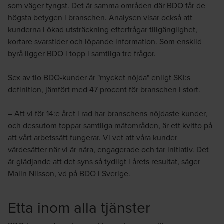
som väger tyngst. Det är samma områden där BDO får de
högsta betygen i branschen. Analysen visar också att
kunderna i ökad utsträckning efterfrågar tillgänglighet,
kortare svarstider och löpande information. Som enskild
byrå ligger BDO i topp i samtliga tre frågor.
Sex av tio BDO-kunder är "mycket nöjda" enligt SKI:s
definition, jämfört med 47 procent för branschen i stort.
– Att vi för 14:e året i rad har branschens nöjdaste kunder,
och dessutom toppar samtliga mätområden, är ett kvitto på
att vårt arbetssätt fungerar. Vi vet att våra kunder
värdesätter när vi är nära, engagerade och tar initiativ. Det
är glädjande att det syns så tydligt i årets resultat, säger
Malin Nilsson, vd på BDO i Sverige.
Etta inom alla tjänster