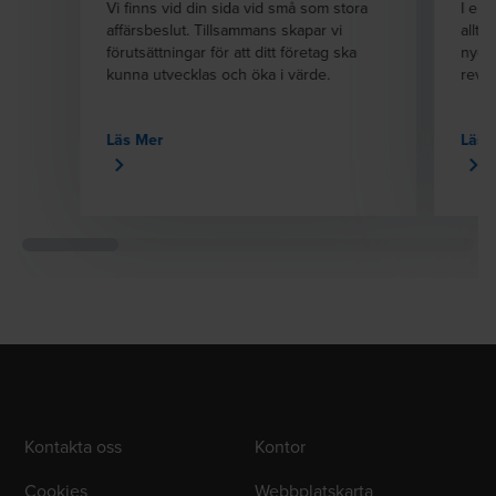
Vi finns vid din sida vid små som stora
I en 
affärsbeslut. Tillsammans skapar vi
alltm
förutsättningar för att ditt företag ska
nycke
kunna utvecklas och öka i värde.
revis
Läs Mer
Läs 
Kontakta oss
Kontor
Cookies
Webbplatskarta