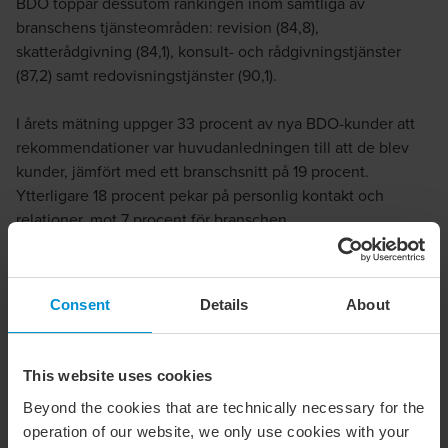
BDO toppar dessutom rankingen inom samtliga av
branschens tjänsteområden:
revision
(84,8),
skatterådgivning
(84,1), konsult- och
rådgivningstjänster
(87,2) samt
redovisningstjänster
(90,1).
I årets mätning uppger 33 procent av nya BDO-kunder att
rekommendationer var huvudanledningen till att de blev
kunder, jämfört med ett branschsnitt på 19 procent.
Ytterligare 18 procent pekar på personlig kontakt och
relationer, mot 7 procent för branschen.
– ‎Det är våra kunder och medarbetare som skapar det här
resultatet, år efter år. Vi får förtroende att fortsätta för att vi
Consent
Details
About
finns nära kunden, tar initiativ och förstår affären. En följd
av det blir nöjda och lojala kunder, säger Malin Nilsson.
This website uses cookies
Beyond the cookies that are technically necessary for the
operation of our website, we only use cookies with your