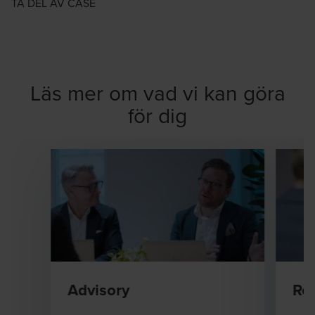
TA DEL AV CASE
Läs mer om vad vi kan göra
för dig
Advisory
Rev