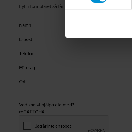
Fyll i formuläret så får du veta hur vi kan stötta ditt före
Namn
E-post
Telefon
Företag
Ort
Vad kan vi hjälpa dig med?
reCAPTCHA