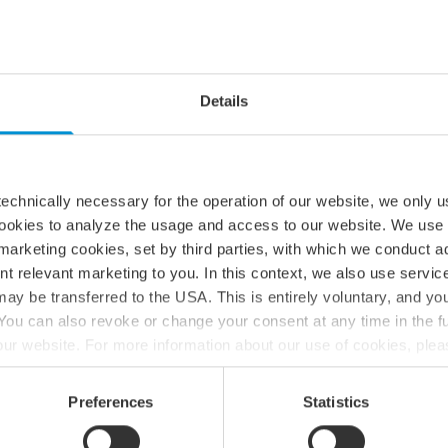
erbjudande
dovisningskonsult interim
för det
ing, struktur och kvalitetssäkring oavsett
Details
echnically necessary for the operation of our website, we only u
cookies to analyze the usage and access to our website. We use
marketing cookies, set by third parties, with which we conduct 
r och krav på noggrannhet, samt vid att
nt relevant marketing to you. In this context, we also use servi
apar trygghet för både ledning och
ay be transferred to the USA. This is entirely voluntary, and y
h internationell verksamhet samt
ou can also revoke or change your consent at any time in the fu
f our website. For more information about our use of cookies, ple
ur processing of personal data, please see our
privacy policy
.
ig?
Preferences
Statistics