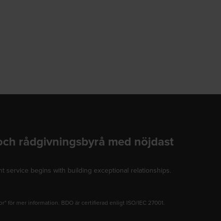
 och rådgivningsbyrå med nöjdast
t service begins with building exceptional relationships.
" för mer information. BDO är certifierad enligt ISO/IEC 27001.
dow/tab