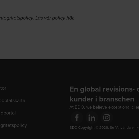
tegritetspolicy. Läs vår policy
här
.
En global revisions-
tor
kunder i branschen
bplatskarta
At BDO, we believe exceptional clien
dportal
egritetspolicy
Opens in a new window/tab
BDO Copyright © 2026. Se "Användarvillkor
Opens in a new window/tab
Opens in a new win