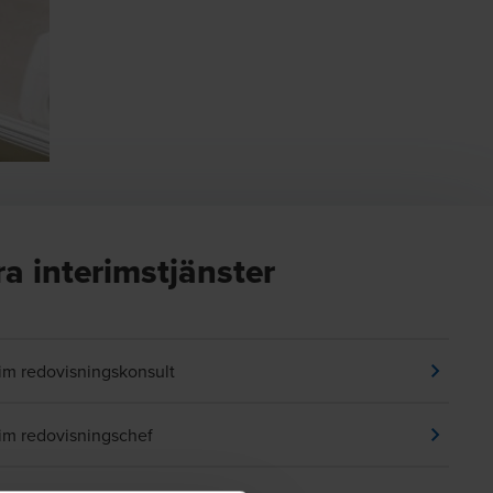
ra interimstjänster
rim redovisningskonsult
rim redovisningschef