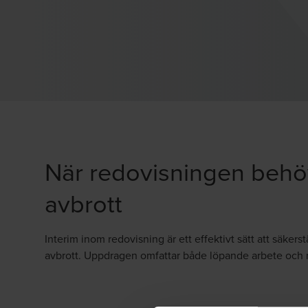
När redovisningen behö
avbrott
Interim inom redovisning är ett effektivt sätt att säkers
avbrott. Uppdragen omfattar både löpande arbete och 