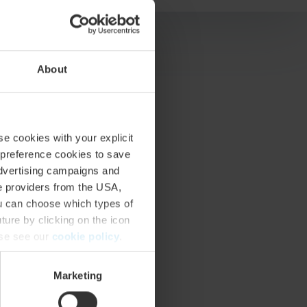
About
se cookies with your explicit
 preference cookies to save
advertising campaigns and
ce providers from the USA,
ou can choose which types of
ture by clicking on the icon
ase see our
cookie policy
.
Marketing