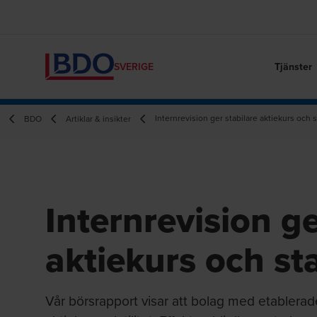
Tjänster
SVERIGE
Internrevision ger stabilare aktiekurs och 
BDO
Artiklar & insikter
Internrevision ge
aktiekurs och st
Vår börsrapport visar att bolag med etablerade