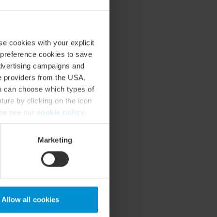
se cookies with your explicit
 preference cookies to save
advertising campaigns and
ce providers from the USA,
ou can choose which types of
ture by clicking on the icon
ase see our
cookie policy
.
Marketing
Allow all cookies