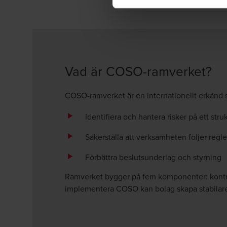
Vad är COSO-ramverket?
COSO-ramverket är en internationellt erkänd st
Identifiera och hantera risker på ett struk
Säkerställa att verksamheten följer regle
Förbättra beslutsunderlag och styrning
Ramverket bygger på fem komponenter: kontrol
implementera COSO kan bolag skapa stabilare p