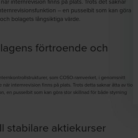
e när internrevision finns på plats. Trots det saknar
internrevisionsfunktion – en pusselbit som kan göra
och bolagets långsiktiga värde.
olagens förtroende och
internkontrollstrukturer, som COSO-ramverket, i genomsnitt
re när
internrevision
finns på plats. Trots detta saknar åtta av tio
n, en pusselbit som kan göra stor skillnad för både styrning
ll stabilare aktiekurser