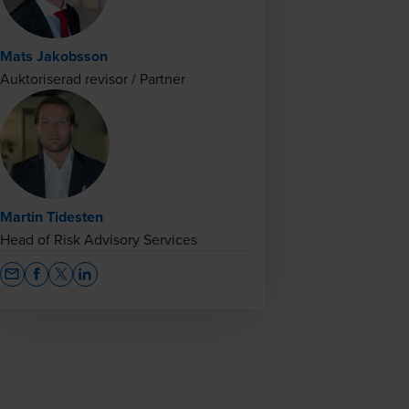
Mats Jakobsson
Auktoriserad revisor / Partner
Martin Tidesten
Head of Risk Advisory Services
Opens In A New Window/tab
Opens In A New Window/tab
Opens In A New Window/tab
Opens In A New Window/tab