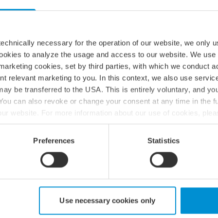
gen ska utvärdera behovet av internrevision, men många väljer
tion som kan stärka styrning, minska risker och bygga
echnically necessary for the operation of our website, we only u
cookies to analyze the usage and access to our website. We use
marketing cookies, set by third parties, with which we conduct 
nt relevant marketing to you. In this context, we also use servi
ision kan stärka ditt
ay be transferred to the USA. This is entirely voluntary, and y
ou can also revoke or change your consent at any time in the fu
f our website. For more information about our use of cookies, ple
ur processing of personal data, please see our
privacy policy
.
verk. Det är en investering i bolagets långsiktiga framgång,
Preferences
Statistics
er hållbart förtroende på kapitalmarknaden. Våra experter
eskapande del av er styrning och bidra till långsiktig framgång.
:s börsrapport:
Use necessary cookies only