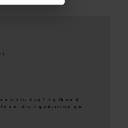
tt:
mmunikation samt uppföljning. Genom att
ör finansiella och operativa svängningar.