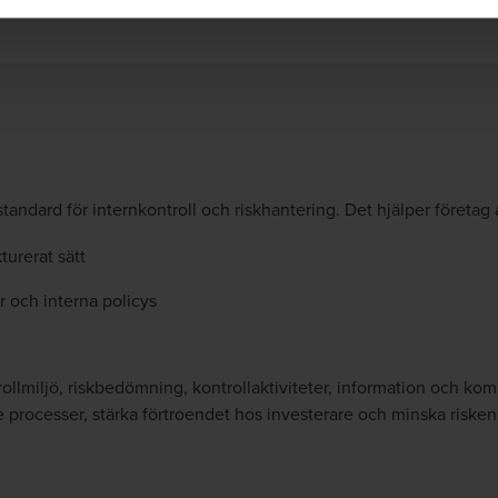
andard för internkontroll och riskhantering. Det hjälper företag a
turerat sätt
r och interna policys
lmiljö, riskbedömning, kontrollaktiviteter, information och ko
rocesser, stärka förtroendet hos investerare och minska risken f