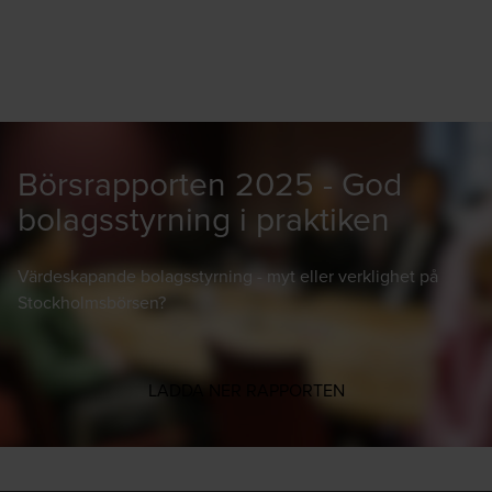
Börsrapporten 2025 - God
bolagsstyrning i praktiken
Värdeskapande bolagsstyrning - myt eller verklighet på
Stockholmsbörsen?
Opens in a new wi
LADDA NER RAPPORTEN