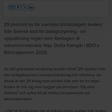
Opens In A New Window/tab
Opens In A New Window/tab
Opens In A New Window/tab
Opens In A New Window/tab
29 procent av de svenska börsbolagen avviker
från Svensk kod för bolagsstyrning - en
uppsättning regler som företagen är
Jörgen Lövgren
rekommenderade följa. Detta framgår i BDO:s
Auktoriserad revisor / Director
Börsrapporten 2025.
Av 421 granskade börsbolag avviker totalt 120 stycken från
den bolagskod som svenska börsbolag bör efterleva. Av
dessa är det 20 bolag som avviker från mer än en regel.
Martin Tidesten
Koden är inte lag men bygger på principen ”följ eller
Head of Risk Advisory Services
förklara” och syftar till att stärka transparensen på
aktiemarknaden.
– Det är förvånande när så många bolag avviker från koden