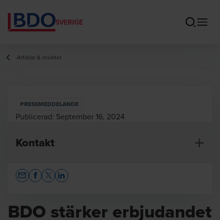
SVERIGE
Artiklar & insikter
PRESSMEDDELANDE
Publicerad:
September 16, 2024
Kontakt
Opens In A New Window/tab
Opens In A New Window/tab
Opens In A New Window/tab
Opens In A New Window/tab
BDO stärker erbjudandet