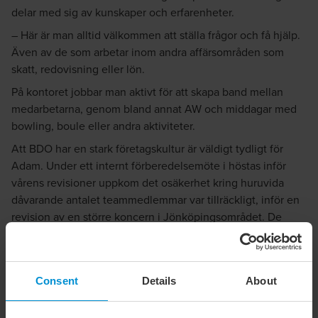
delar med sig av kunskaper och erfarenheter.
– Här är man alltid välkommen att ställa frågor och få hjälp.
Även av de som arbetar inom andra affärsområden som
skatt, redovisning eller lön.
På kontoret jobbar man aktivt för att skapa band mellan
medarbetarna, genom bland annat AW och middagar med
bowling, boule eller andra aktiviteter.
Att BDO har en stark företagskultur är väldigt tydligt för
Adam. Under ett internt förberedelsemöte i höstas inför
vårens revisioner uppkom det osäkerhet kring huruvida
dåvarande antalet teammedlemmar var tillräckligt, inför en
revision av en större koncern i Jönköpingsområdet. De
vände sig då till ett annat kontor inom regionen. Två
kollegor därifrån hjälpte till i en hel vecka, vilket verkligen
underlättade situationen.
Consent
Details
About
– Detta är ett exempel på hur lyckat det blir när vi hjälper
varandra mellan kontoren, säger Adam.