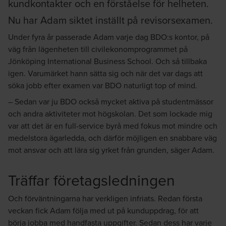
kundkontakter och en förståelse för helheten.
Nu har Adam siktet inställt på revisorsexamen.
Under fyra år passerade Adam varje dag BDO:s kontor, på
väg från lägenheten till civilekonomprogrammet på
Jönköping International Business School. Och så tillbaka
igen. Varumärket hann sätta sig och när det var dags att
söka jobb efter examen var BDO naturligt top of mind.
– Sedan var ju BDO också mycket aktiva på studentmässor
och andra aktiviteter mot högskolan. Det som lockade mig
var att det är en full-service byrå med fokus mot mindre och
medelstora ägarledda, och därför möjligen en snabbare väg
mot ansvar och att lära sig yrket från grunden, säger Adam.
Träffar företagsledningen
Och förväntningarna har verkligen infriats. Redan första
veckan fick Adam följa med ut på kunduppdrag, för att
börja jobba med handfasta uppgifter. Sedan dess har varje