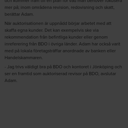
och kommer fram till en plan för vad man behöver fokusera
mer på; inom områdena revision, redovisning och skatt,
berättar Adam.
När auktorisationen är uppnådd börjar arbetet med att
skaffa egna kunder. Det kan exempelvis ske via
rekommendation från befintliga kunder eller genom
inreferering från BDO i övriga länder. Adam har också varit
med på lokala företagsträffar anordnade av banken eller
Handelskammaren.
- Jag trivs väldigt bra på BDO och kontoret i Jönköping och
ser en framtid som auktoriserad revisor på BDO, avslutar
Adam.