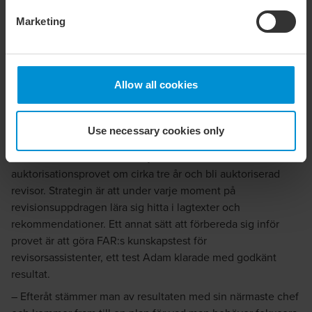
policy
.
Marketing
Mot auktorisation
Mycket jobb blir det förstås, speciellt under våren. Men
möjligheten att ta ut åtta veckors ledighet på sommaren
Allow all cookies
kompenserar väl för detta. En utomlandsresa med
grabbarna, jakt och fiske, samt matlagning brukar stå på
Use necessary cookies only
agendan.
För Adam är det stora målet just nu att klara
auktorisationsprovet om cirka tre år och bli auktoriserad
revisor. Strategin är att under varje moment på
revisionsuppdragen lära sig hitta i lagtexter och
rekommendationer. Ett annat sätt att förbereda sig inför
provet är att göra FAR:s kunskapstest för
revisorsassistenter, ett test Adam klarade med godkänt
resultat.
– Efteråt stämmer man av resultaten med sin närmaste chef