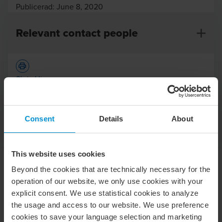
Publicerad:
June 8, 2020
Relevant contact people
Skriv Ut
Opens In A New Window/tab
Opens In A New Window/tab
Opens In A New Window/tab
Opens In A New Window/tab
Consent
Details
About
Deal-typ
M&A - Sellside
Claes Nordebäck
Sektor
Bygg, anläggning & installation
Partner Deal Advisory
Klient
Järfälla VA- & Byggentreprenad
This website uses cookies
Beyond the cookies that are technically necessary for the
BDO agerade finansiell rådgivare till ägarna vid
operation of our website, we only use cookies with your
försäljningen av Järfälla VA- & Byggentreprenad till Elda.
explicit consent. We use statistical cookies to analyze
the usage and access to our website. We use preference
JVAB är en lönsam totalentreprenad som levererar
cookies to save your language selection and marketing
byggtjänster inom vatten och avlopp (VA), mark och väg