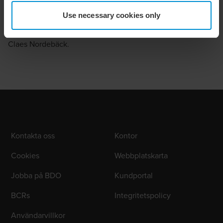
fungerade fantastiskt. Samtidigt som de levererade starka
Use necessary cookies only
resultat i detta makroekonomiskt instabila läge, genererade
vi en mycket lyckad affär med många nöjda parter, säger
Claes Nordebäck.
Kontakta oss
Kontor
Cookies
Webbplatskarta
Jobba på BDO
Kundportal
BCRs
Integritetspolicy
Användarvillkor