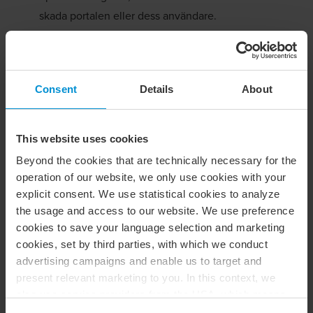
skada portalen eller dess användare.
Försöka få obehörig åtkomst till andra användares
konton, data eller system.
Consent
Details
About
Ladda upp, dela eller lagra material som är olagligt,
kränkande, hotfullt, diskriminerande eller på annat
sätt olämpligt.
This website uses cookies
Använda Portalen för att skicka skräppost, reklam
Beyond the cookies that are technically necessary for the
eller annan oönskad kommunikation.
operation of our website, we only use cookies with your
explicit consent. We use statistical cookies to analyze
Manipulera eller störa portalens funktioner, säkerhet
the usage and access to our website. We use preference
eller tillgänglighet.
cookies to save your language selection and marketing
cookies, set by third parties, with which we conduct
Du förbinder dig även att inte hjälpa någon tredje part att
advertising campaigns and enable us to target and
göra något av ovanstående. BDO förbehåller sig rätten att
present relevant marketing to you. In this context, we
vidta åtgärder, inklusive avstängning eller radering av
also use service providers from the USA, which means
konto, vid misstanke om otillåten användning.
that your data may be transferred to the USA. This is