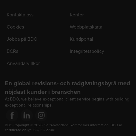
Kontakta oss
Kontor
Cookies
Webbplatskarta
Jobba på BDO
Kundportal
BCRs
Integritetspolicy
Användarvillkor
En global revisions- och rådgivningsbyrå med
nöjdast kunder i branschen
At BDO, we believe exceptional client service begins with building
exceptional relationships.
Opens in a new window/tab
BDO Copyright © 2026. Se "Användarvillkor" för mer information. BDO är 
Opens in a new window/tab
Opens in a new window/tab
certifierad enligt ISO/IEC 27001.