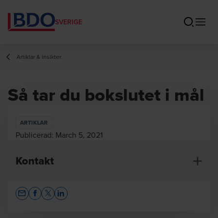
SVERIGE
Artiklar & insikter
Så tar du bokslutet i mål
ARTIKLAR
Publicerad:
March 5, 2021
Kontakt
Opens In A New Window/tab
Opens In A New Window/tab
Opens In A New Window/tab
Opens In A New Window/tab