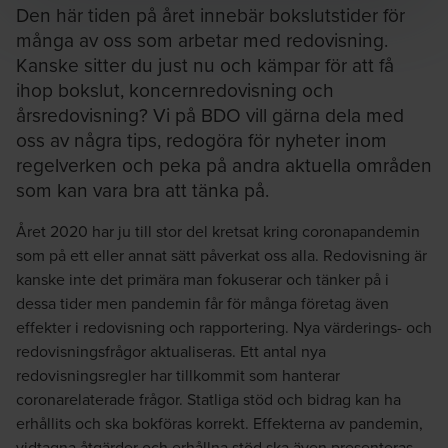
Den här tiden på året innebär bokslutstider för
många av oss som arbetar med redovisning.
Kanske sitter du just nu och kämpar för att få
Karin Siwertz
ihop bokslut, koncernredovisning och
Auktoriserad revisor / Financial Reporting Specialist /
årsredovisning? Vi på BDO vill gärna dela med
Partner
oss av några tips, redogöra för nyheter inom
regelverken och peka på andra aktuella områden
som kan vara bra att tänka på.
Året 2020 har ju till stor del kretsat kring coronapandemin
som på ett eller annat sätt påverkat oss alla. Redovisning är
kanske inte det primära man fokuserar och tänker på i
Katarina Edholm Lindgren
dessa tider men pandemin får för många företag även
Financial Reporting Specialist / Partner
effekter i redovisning och rapportering. Nya värderings- och
redovisningsfrågor aktualiseras. Ett antal nya
redovisningsregler har tillkommit som hanterar
coronarelaterade frågor. Statliga stöd och bidrag kan ha
erhållits och ska bokföras korrekt. Effekterna av pandemin,
vidtagna åtgärder och erhållna stöd ska även presenteras