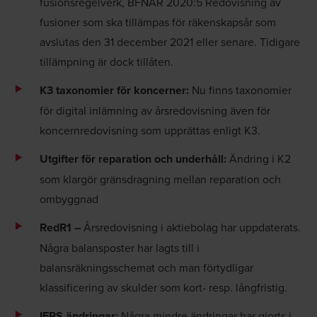
fusionsregelverk, BFNAR 2020:5 Redovisning av
fusioner som ska tillämpas för räkenskapsår som
avslutas den 31 december 2021 eller senare. Tidigare
tillämpning är dock tillåten.
K3 taxonomier för koncerner:
Nu finns taxonomier
för digital inlämning av årsredovisning även för
koncernredovisning som upprättas enligt K3.
Utgifter för reparation och underhåll:
Ändring i K2
som klargör gränsdragning mellan reparation och
ombyggnad
RedR1 –
Årsredovisning i aktiebolag har uppdaterats.
Några balansposter har lagts till i
balansräkningsschemat och man förtydligar
klassificering av skulder som kort- resp. långfristig.
IFRS ändringar:
Några mindre ändringar har gjorts i