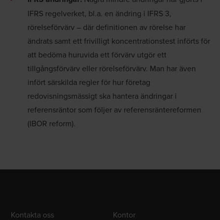
IFRS regelverket, bl.a. en ändring i IFRS 3,
rörelseförvärv – där definitionen av rörelse har
ändrats samt ett frivilligt koncentrationstest införts för
att bedöma huruvida ett förvärv utgör ett
tillgångsförvärv eller rörelseförvärv. Man har även
infört särskilda regler för hur företag
redovisningsmässigt ska hantera ändringar i
referensräntor som följer av referensräntereformen
(IBOR reform).
Kontakta oss
Kontor