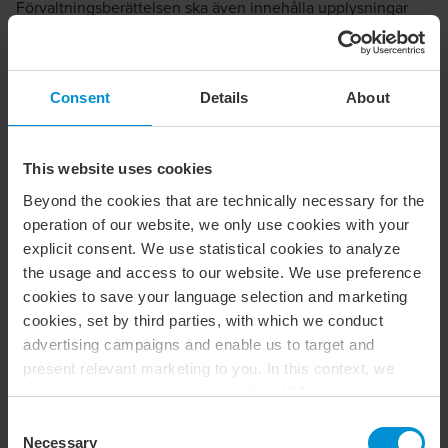
Förvaltningsberättelsen ska även innehålla upplysningar
om väsentliga händelser som inträffat under året och
sådana förhållanden som inte redovisas i balansräkningen,
resultaträkningen eller noterna men som är viktiga för
Consent
Details
About
bedömningen av utvecklingen av företagets verksamhet.
Större företag ska även lämna upplysning om förväntade
framtida utveckling inklusive en beskrivning av väsentliga
This website uses cookies
risker och osäkerhetsfaktorer som företaget står inför.
Beyond the cookies that are technically necessary for the
Vi bedömer att det många gånger inte räcker att enbart
operation of our website, we only use cookies with your
ange att företagets resultat påverkats positivt/negativt av
explicit consent. We use statistical cookies to analyze
coronapandemin utan företagen behöver även upplysa om
the usage and access to our website. We use preference
på vilket sätt resultat och ställning påverkats samt vilka
cookies to save your language selection and marketing
åtgärder som företaget vidtagit för att hantera negativ
cookies, set by third parties, with which we conduct
påverkan.
advertising campaigns and enable us to target and
present relevant marketing to you. In this context, we
Händelser efter balansdagen
also use service providers from the USA, which means
that your data may be transferred to the USA. This is
Consent
En händelse efter rapportperioden kan vara antingen en
entirely voluntary, and you can choose which types of
Necessary
Selection