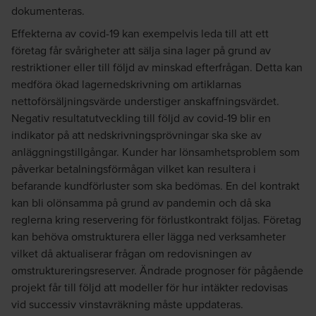
dokumenteras.
Effekterna av covid-19 kan exempelvis leda till att ett
företag får svårigheter att sälja sina lager på grund av
restriktioner eller till följd av minskad efterfrågan. Detta kan
medföra ökad lagernedskrivning om artiklarnas
nettoförsäljningsvärde understiger anskaffningsvärdet.
Negativ resultatutveckling till följd av covid-19 blir en
indikator på att nedskrivningsprövningar ska ske av
anläggningstillgångar. Kunder har lönsamhetsproblem som
påverkar betalningsförmågan vilket kan resultera i
befarande kundförluster som ska bedömas. En del kontrakt
kan bli olönsamma på grund av pandemin och då ska
reglerna kring reservering för förlustkontrakt följas. Företag
kan behöva omstrukturera eller lägga ned verksamheter
vilket då aktualiserar frågan om redovisningen av
omstruktureringsreserver. Ändrade prognoser för pågående
projekt får till följd att modeller för hur intäkter redovisas
vid successiv vinstavräkning måste uppdateras.