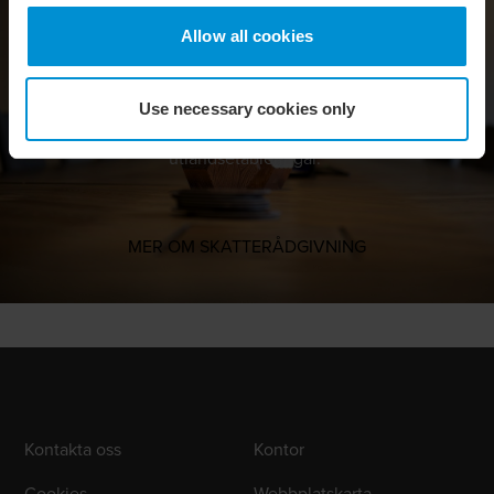
Våra auktoriserade skatterådgivare och skattejurister
Allow all cookies
hjälper företag och organisationer att hantera sina
skattefrågor på ett effektivt och strategiskt sätt. Deras
expertis omfattar allt från nationella och internationella
Use necessary cookies only
skattefrågor till företagsstrukturering, transaktioner och
utlandsetableringar.
MER OM SKATTERÅDGIVNING
Kontakta oss
Kontor
Cookies
Webbplatskarta