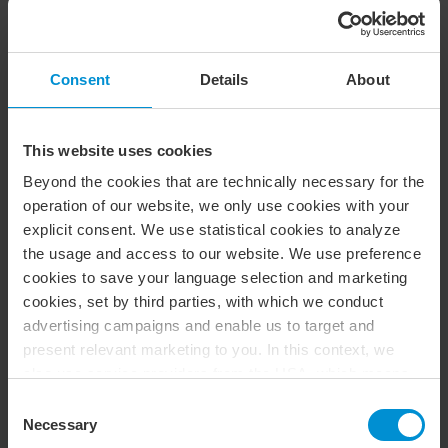
verksamheter. När ledarskapet präglas av närvaro och
lyhördhet skapas goda förutsättningar för lärande,
utveckling och långsiktig prestation.
Consent
Details
About
Röster från hela världen
This website uses cookies
Årets rapport samlar erfarenheter från kvinnor inom BDO
Beyond the cookies that are technically necessary for the
globalt, från nya talanger till erfarna ledare. De delar hur
operation of our website, we only use cookies with your
mentorskap, samarbete och aktivt lyssnande har påverkat
explicit consent. We use statistical cookies to analyze
deras karriärer och hur kulturen möjliggör lärande och
the usage and access to our website. We use preference
utveckling.
cookies to save your language selection and marketing
Det är en inblick i hur vi arbetar för att skapa en miljö där
cookies, set by third parties, with which we conduct
människor växer och där vi som företag utvecklas med
advertising campaigns and enable us to target and
dem.
present relevant marketing to you. In this context, we
also use service providers from the USA, which means
that your data may be transferred to the USA. This is
Consent
entirely voluntary, and you can choose which types of
Necessary
Selection
cookies you want to accept. You can also revoke or