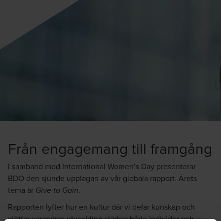
Från engagemang till framgång
I samband med International Women’s Day presenterar
BDO den sjunde upplagan av vår globala rapport. Årets
tema är
.
Give to Gain
Rapporten lyfter hur en kultur där vi delar kunskap och
stöttar varandras utveckling stärker både individer och