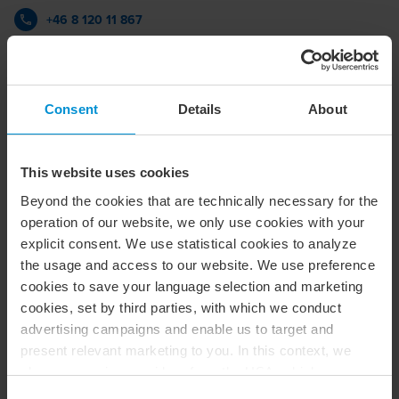
+46 8 120 11 867
BDO i Stockholm
vCard
Consent
Details
About
Executive summary
This website uses cookies
Beyond the cookies that are technically necessary for the
John Larsson är revisor med specialisering inom
operation of our website, we only use cookies with your
fastighetsbranschen och har gedigen erfarenhet av att
explicit consent. We use statistical cookies to analyze
arbeta med fastighetsbolag i olika skeden – från förvaltning
the usage and access to our website. We use preference
till transaktion och utveckling. Han har särskild kompetens
cookies to save your language selection and marketing
inom fastighetstransaktioner, inklusive granskning och
cookies, set by third parties, with which we conduct
upprättande av proformabalansräkningar samt upp- och
advertising campaigns and enable us to target and
nedströmsfusioner.
present relevant marketing to you. In this context, we
Han har även erfarenhet av fastighetsutveckling och
also use service providers from the USA, which means
byggnation, särskilt kopplat till bostadsrättsprojekt, vilket
that your data may be transferred to the USA. This is
Consent