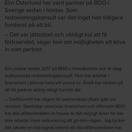
Elin Österlund har varit partner på BDO i
Sverige sedan i höstas. Som
redovisningskonsult var det inget hon tidigare
funderat på att bli.
– Det var jättestort och väldigt kul att få
förtroendet, säger hon om möjligheten att kliva
in som partner.
Elin jobbar sedan 2017 på BDO:s Umeåkontor och är idag
auktoriserad redovisningskonsult. Hon har arbetat i
branschen i princip hela sitt vuxna liv. Ändå har tanken på
att bli partner aldrig riktigt funnits där.
– Traditionellt har vägen till partnerskap oftare gått via
revision. Samtidigt utvecklas branschen och eftersom BDO
har alla affärsområden in-house är det möjligt även för oss
som arbetar inom redovisning att gå den vägen. Jag tycker
det sänder en bra signal internt att alla affärsområden har