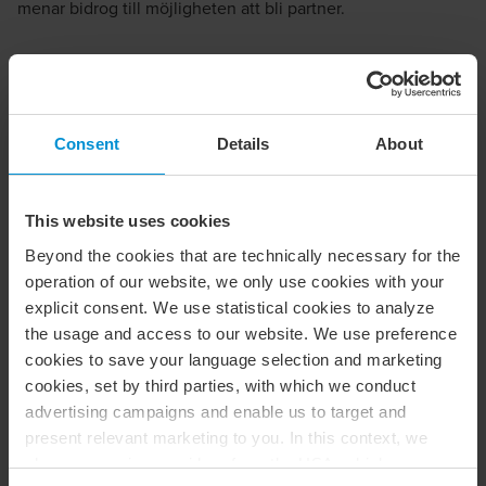
menar bidrog till möjligheten att bli partner.
Consent
Details
About
This website uses cookies
Beyond the cookies that are technically necessary for the
operation of our website, we only use cookies with your
explicit consent. We use statistical cookies to analyze
Patrik Nilsson är revisor och partner sedan fyra år på BDO.
the usage and access to our website. We use preference
cookies to save your language selection and marketing
– Det blev som ett kvitto på att det jag gör är viktigt för
cookies, set by third parties, with which we conduct
byrån och något som behövs. Tanken är att vi som är
advertising campaigns and enable us to target and
partners ska bidra på olika sätt. Vissa är väldigt duktiga på
present relevant marketing to you. In this context, we
det rent affärsmässiga. För andra är det mer en kombination
also use service providers from the USA, which means
av faktorer och för mig har det interna arbetet alltid känts