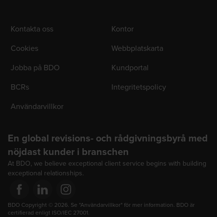
Kontakta oss
Kontor
Cookies
Webbplatskarta
Jobba på BDO
Kundportal
BCRs
Integritetspolicy
Användarvillkor
En global revisions- och rådgivningsbyrå med
nöjdast kunder i branschen
At BDO, we believe exceptional client service begins with building
exceptional relationships.
Opens in a new window/tab
BDO Copyright © 2026. Se "Användarvillkor" för mer information. BDO är 
Opens in a new window/tab
Opens in a new window/tab
certifierad enligt ISO/IEC 27001.