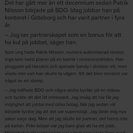
Det har gått mer än ett decennium sedan Patrik
Nilsson började på BDO. Idag jobbar han på
kontoret i Göteborg och har varit partner i fyra
år.
– Jag ser partnerskapet som en bonus för att
ha kul på jobbet, säger han.
Som ung hade Patrik Nilsson, numera auktoriserad revisor,
inga som helst planer på en karriär i revisionsvärlden. Han
pluggade på Handels och spelade bandy i division ett, men
visste inte vart han skulle ta vägen. Att det blev revision var
något av en slump.
– Jag träffade BDO och några andra byråer på en mässa
och tyckte att det lät intressant. Jag insåg att här får jag
möjlighet att jobba med olika bolag. När jag sedan väl
började tyckte jag att det var superroligt. Jag lärde mig nya
saker varje dag. Men att jag skulle bli partner, det fanns inte
på kartan. Från början var jag bara glad att ha ett jobb.
Möjligheten till partnerskap var något som växte fram med