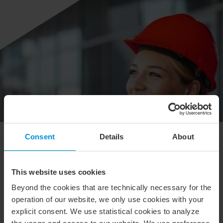
Consent
Details
About
Ovanligt många bolagsköp i
byggsektorn
This website uses cookies
Under 2024 genomförde svenska företag totalt 87
Beyond the cookies that are technically necessary for the
förvärv av bolag inom denna nisch, vilket placerar
operation of our website, we only use cookies with your
Sverige på tredje plats globalt efter USA och
explicit consent. We use statistical cookies to analyze
Storbritannien. Detta enligt BDO:s rapport Building