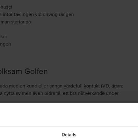
bhuset
 inför tävlingen vid driving rangen
l man startar på
iser
lingen
olksam Golfen
uda med en kund eller annan värdefull kontakt (VD, ägare
ra nytta av men även bidra till ett bra nätverkande under
de.
Details