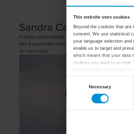
ANMÄ
This website uses cookies
Sandra Carlborg
Beyond the cookies that are t
consent. We use statistical 
6-faldig världsmästare i Longdrive – golfens mest kraftfu
your language selection and 
den 4 september. Hon kommer att bjuda på en inspirera
enable us to target and prese
du inte missa!
which means that your data m
cookies you want to accept. Y
you find at the bottom left o
For more information about o
Consent
Necessary
Selection