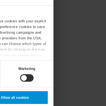
se cookies with your explicit
 preference cookies to save
advertising campaigns and
ce providers from the USA,
ou can choose which types of
ture by clicking on the icon
ase see our
cookie policy
.
Marketing
Allow all cookies