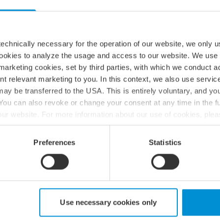
L DIG HÄR!
echnically necessary for the operation of our website, we only u
cookies to analyze the usage and access to our website. We use
lla gren där längd är allt. Vi är stolta över att ha med Sandra
marketing cookies, set by third parties, with which we conduct 
nde clinic och du får chansen att utmana henne. Detta vill
nt relevant marketing to you. In this context, we also use servi
ay be transferred to the USA. This is entirely voluntary, and y
ou can also revoke or change your consent at any time in the fu
f our website. For more information about our use of cookies, ple
ur processing of personal data, please see our
privacy policy
.
Preferences
Statistics
Use necessary cookies only