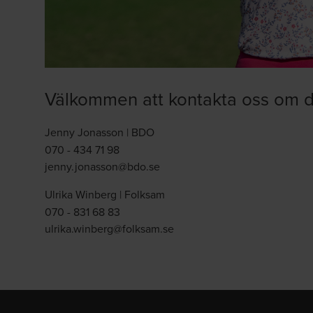
Välkommen att kontakta oss om du
Jenny Jonasson | BDO
070 - 434 71 98
jenny.jonasson@bdo.se
Ulrika Winberg | Folksam
070 - 831 68 83
ulrika.winberg@folksam.se