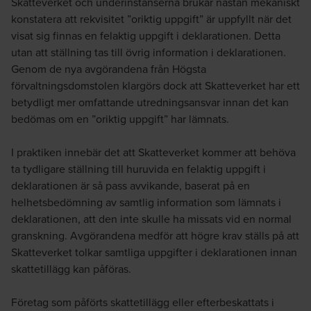
Skatteverket och underinstanserna brukar nästan mekaniskt
konstatera att rekvisitet ”oriktig uppgift” är uppfyllt när det
visat sig finnas en felaktig uppgift i deklarationen. Detta
utan att ställning tas till övrig information i deklarationen.
Genom de nya avgörandena från Högsta
förvaltningsdomstolen klargörs dock att Skatteverket har ett
betydligt mer omfattande utredningsansvar innan det kan
bedömas om en ”oriktig uppgift” har lämnats.
I praktiken innebär det att Skatteverket kommer att behöva
ta tydligare ställning till huruvida en felaktig uppgift i
deklarationen är så pass avvikande, baserat på en
helhetsbedömning av samtlig information som lämnats i
deklarationen, att den inte skulle ha missats vid en normal
granskning. Avgörandena medför att högre krav ställs på att
Skatteverket tolkar samtliga uppgifter i deklarationen innan
skattetillägg kan påföras.
Företag som påförts skattetillägg eller efterbeskattats i