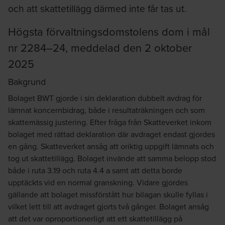
och att skattetillägg därmed inte får tas ut.
Högsta förvaltningsdomstolens dom i mål
nr 2284–24, meddelad den 2 oktober
2025
Bakgrund
Bolaget BWT gjorde i sin deklaration dubbelt avdrag för
lämnat koncernbidrag, både i resultaträkningen och som
skattemässig justering. Efter fråga från Skatteverket inkom
bolaget med rättad deklaration där avdraget endast gjordes
en gång. Skatteverket ansåg att oriktig uppgift lämnats och
tog ut skattetillägg. Bolaget invände att samma belopp stod
både i ruta 3.19 och ruta 4.4 a samt att detta borde
upptäckts vid en normal granskning. Vidare gjordes
gällande att bolaget missförstått hur bilagan skulle fyllas i
vilket lett till att avdraget gjorts två gånger. Bolaget ansåg
att det var oproportionerligt att ett skattetillägg på