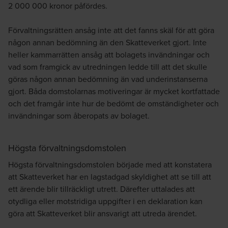
2 000 000 kronor påfördes.
Förvaltningsrätten ansåg inte att det fanns skäl för att göra
någon annan bedömning än den Skatteverket gjort. Inte
heller kammarrätten ansåg att bolagets invändningar och
vad som framgick av utredningen ledde till att det skulle
göras någon annan bedömning än vad underinstanserna
gjort. Båda domstolarnas motiveringar är mycket kortfattade
och det framgår inte hur de bedömt de omständigheter och
invändningar som åberopats av bolaget.
Högsta förvaltningsdomstolen
Högsta förvaltningsdomstolen började med att konstatera
att Skatteverket har en lagstadgad skyldighet att se till att
ett ärende blir tillräckligt utrett. Därefter uttalades att
otydliga eller motstridiga uppgifter i en deklaration kan
göra att Skatteverket blir ansvarigt att utreda ärendet.