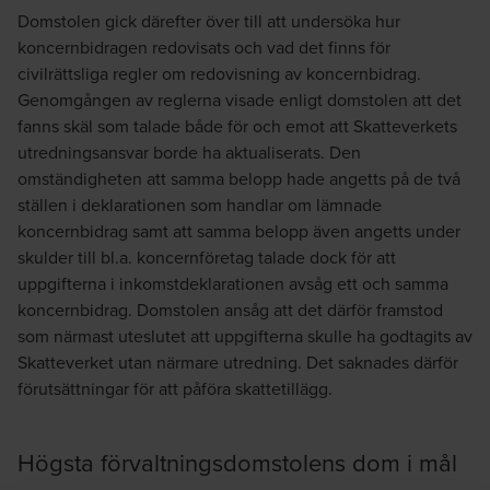
Domstolen gick därefter över till att undersöka hur
koncernbidragen redovisats och vad det finns för
civilrättsliga regler om redovisning av koncernbidrag.
Genomgången av reglerna visade enligt domstolen att det
fanns skäl som talade både för och emot att Skatteverkets
utredningsansvar borde ha aktualiserats. Den
omständigheten att samma belopp hade angetts på de två
ställen i deklarationen som handlar om lämnade
koncernbidrag samt att samma belopp även angetts under
skulder till bl.a. koncernföretag talade dock för att
uppgifterna i inkomstdeklarationen avsåg ett och samma
koncernbidrag. Domstolen ansåg att det därför framstod
som närmast uteslutet att uppgifterna skulle ha godtagits av
Skatteverket utan närmare utredning. Det saknades därför
förutsättningar för att påföra skattetillägg.
Högsta förvaltningsdomstolens dom i mål