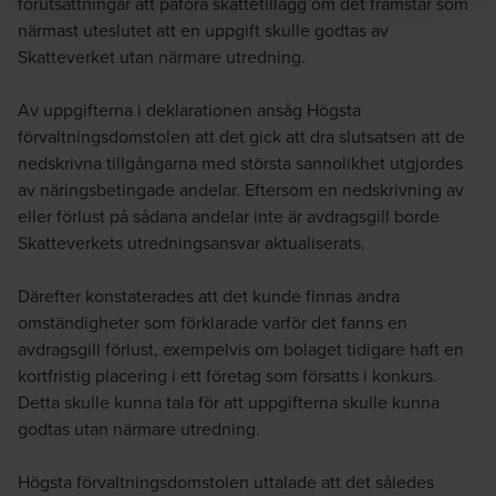
förutsättningar att påföra skattetillägg om det framstår som
närmast uteslutet att en uppgift skulle godtas av
Skatteverket utan närmare utredning.
Av uppgifterna i deklarationen ansåg Högsta
förvaltningsdomstolen att det gick att dra slutsatsen att de
nedskrivna tillgångarna med största sannolikhet utgjordes
av näringsbetingade andelar. Eftersom en nedskrivning av
eller förlust på sådana andelar inte är avdragsgill borde
Skatteverkets utredningsansvar aktualiserats.
Därefter konstaterades att det kunde finnas andra
omständigheter som förklarade varför det fanns en
avdragsgill förlust, exempelvis om bolaget tidigare haft en
kortfristig placering i ett företag som försatts i konkurs.
Detta skulle kunna tala för att uppgifterna skulle kunna
godtas utan närmare utredning.
Högsta förvaltningsdomstolen uttalade att det således