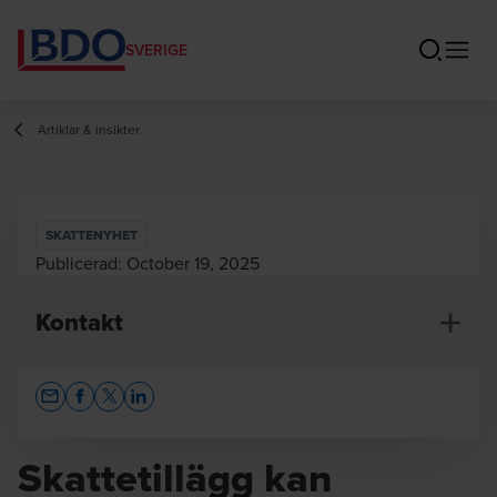
SVERIGE
Artiklar & insikter
SKATTENYHET
Publicerad:
October 19, 2025
Kontakt
Opens In A New Window/tab
Opens In A New Window/tab
Opens In A New Window/tab
Opens In A New Window/tab
Skattetillägg kan