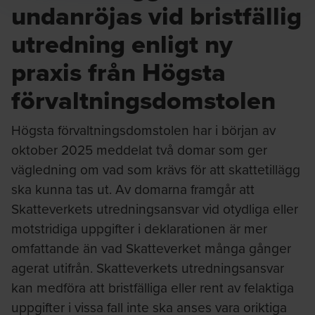
undanröjas vid bristfällig
Ola Liljemark Ragnar
utredning enligt ny
Skattejurist / Senior Tax Manager
praxis från Högsta
förvaltningsdomstolen
Högsta förvaltningsdomstolen har i början av
oktober 2025 meddelat två domar som ger
Victor Stålblad
vägledning om vad som krävs för att skattetillägg
Skattejurist / Tax Partner
ska kunna tas ut. Av domarna framgår att
Skatteverkets utredningsansvar vid otydliga eller
motstridiga uppgifter i deklarationen är mer
omfattande än vad Skatteverket många gånger
agerat utifrån. Skatteverkets utredningsansvar
Per-Arvid Gustafsson
kan medföra att bristfälliga eller rent av felaktiga
Skattejurist / Technical Director Tax
uppgifter i vissa fall inte ska anses vara oriktiga