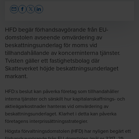
Opens In A New Window/tab
Opens In A New Window/tab
Opens In A New Window/tab
Opens In A New Window/tab
HFD begär förhandsavgörande från EU-
domstolen avseende omvärdering av
beskattningsunderlag för moms vid
Johanna Robarth
tillhandahållande av koncerninterna tjänster.
Auktoriserad skatterådgivare FAR / Tax Director /
Tvisten gäller ett fastighetsbolag där
Indirect Tax
Skatteverket höjde beskattningsunderlaget
markant.
HFD:s beslut kan påverka företag som tillhandahåller
interna tjänster och särskilt hur kapitalanskaffnings- och
aktieägarkostnader hanteras vid omvärdering av
beskattningsunderlaget. Klarhet i detta kan påverka
Linnéa Ekblad
företagens interprissättningsstrategier.
Auktoriserad skatterådgivare FAR / Senior Tax
Manager
Högsta förvaltningsdomstolen (HFD) har nyligen begärt ett
förhandsavgörande från EU-domstolen (mål nr 3217–21)