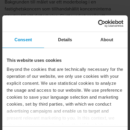
Bakgrunden till målet var ett moderbolag i en
fastighetskoncern som tillhandahållit koncerninterna
tjänster till sitt dotterbolag. Skatteverket ansåg att
tjänsterna tillhandahållits till underpris, och då det enligt
Skatteverket inte fanns några jämförbara tillhandahållanden
bestämde Skatteverket att beskattningsunderlaget skulle
Consent
Details
About
omvärderas till ett belopp som motsvarade moderbolagets
samtliga kostnader för det aktuella året. Resultatet blev att
beskattningsunderlaget höjdes från ca 2,3 miljoner kronor
This website uses cookies
till ca 28 miljoner kronor. I detta belopp ingick bland annat
Beyond the cookies that are technically necessary for the
moderbolagets kostnader för kapitalanskaffning och
operation of our website, we only use cookies with your
aktieägarkostnader, och medförde enligt bolaget en
explicit consent. We use statistical cookies to analyze
timkostnad om 18 700 kr.
the usage and access to our website. We use preference
cookies to save your language selection and marketing
Bolaget överklagade beslutet till förvaltningsrätten som
cookies, set by third parties, with which we conduct
biföll överklagandet. Efter att kammarrätten i stället gått på
advertising campaigns and enable us to target and
Skatteverkets linje om att beskattningsunderlaget skulle
present relevant marketing to you. In this context, we
utgöras av moderbolagets samtliga kostnader så
also use service providers from the USA, which means
överklagade bolaget domen till HFD, som innan de slutligt