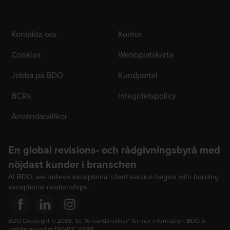
Kontakta oss
Kontor
Cookies
Webbplatskarta
Jobba på BDO
Kundportal
BCRs
Integritetspolicy
Användarvillkor
En global revisions- och rådgivningsbyrå med
nöjdast kunder i branschen
At BDO, we believe exceptional client service begins with building
exceptional relationships.
Opens in a new window/tab
BDO Copyright © 2026. Se "Användarvillkor" för mer information. BDO är 
Opens in a new window/tab
Opens in a new window/tab
certifierad enligt ISO/IEC 27001.