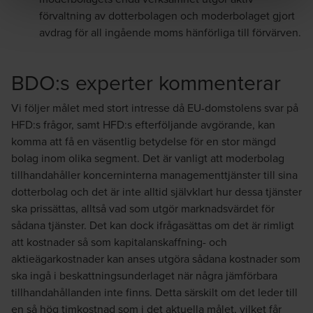
förvaltning av dotterbolagen och moderbolaget gjort
avdrag för all ingående moms hänförliga till förvärven.
BDO:s experter kommenterar
Vi följer målet med stort intresse då EU-domstolens svar på
HFD:s frågor, samt HFD:s efterföljande avgörande, kan
komma att få en väsentlig betydelse för en stor mängd
bolag inom olika segment. Det är vanligt att moderbolag
tillhandahåller koncerninterna managementtjänster till sina
dotterbolag och det är inte alltid självklart hur dessa tjänster
ska prissättas, alltså vad som utgör marknadsvärdet för
sådana tjänster. Det kan dock ifrågasättas om det är rimligt
att kostnader så som kapitalanskaffning- och
aktieägarkostnader kan anses utgöra sådana kostnader som
ska ingå i beskattningsunderlaget när några jämförbara
tillhandahållanden inte finns. Detta särskilt om det leder till
en så hög timkostnad som i det aktuella målet, vilket får