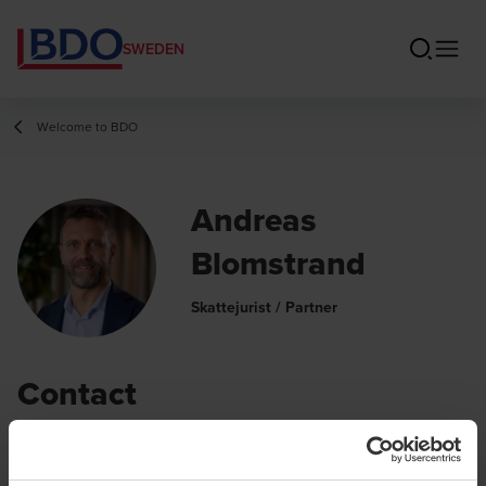
SWEDEN
Welcome to BDO
Andreas
Blomstrand
Skattejurist / Partner
Contact
+46 31 384 71 96