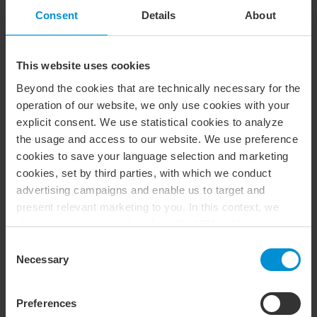
BDO in Gothenburg
Consent
Details
About
vCard
This website uses cookies
Beyond the cookies that are technically necessary for the
Executive summary
operation of our website, we only use cookies with your
explicit consent. We use statistical cookies to analyze
Andreas Blomstrand har arbetat med skatt i 25 år varav 15 år
the usage and access to our website. We use preference
med
skatterådgivning
och är skattepartner på BDO i
cookies to save your language selection and marketing
Göteborg. Han är även nationell ansvarig för
cookies, set by third parties, with which we conduct
entreprenörsbeskattning inom BDO Sverige och har
advertising campaigns and enable us to target and
omfattande erfarenhet av att bistå både svenska och
present relevant marketing to you. In this context, we
internationella företag med skatterådgivning.
also use service providers from the USA, which means
Andreas har mångårig erfarenhet inom
that your data may be transferred to the USA. This is
Consent
entreprenörsbeskattning för ägare och ägarledda företag
entirely voluntary, and you can choose which types of
Necessary
Selection
och arbetar med att utforma och implementera effektiva
cookies you want to accept. You can also revoke or
ägarstrukturer, med ett långsiktigt och hållbart perspektiv.
change your consent at any time in the future by clicking
Preferences
on the icon you find at the bottom left of our website. For
Andreas har dessutom stor erfarenhet av